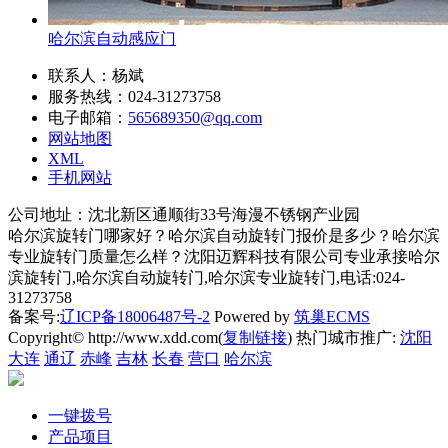
哈尔滨自动感应门
联系人：杨斌
服务热线：024-31273758
电子邮箱：
565689350@qq.com
网站地图
XML
手机网站
公司地址：沈北新区通顺街33号海漫不锈钢产业园
哈尔滨旋转门哪家好？哈尔滨自动旋转门报价是多少？哈尔滨
专业旋转门质量怎么样？沈阳迈辉科技有限公司专业承接哈尔
滨旋转门,哈尔滨自动旋转门,哈尔滨专业旋转门,电话:024-
31273758
备案号:
辽ICP备18006487号-2
Powered by
筑巢ECMS
Copyright© http://www.xdd.com(
复制链接
) 热门城市推广:
沈阳
大连
通辽
赤峰
吉林
长春
营口
哈尔滨
一键拨号
产品项目