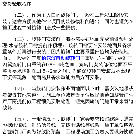
交货验收程序。
（二）、作为主入口的旋转门，一般在工程竣工阶段安
装，这样方便其他作业项目的装修物料的进出，同时也避免在
施工过程中对旋转门造成一些损伤。
（三）、旋转门安装前一般不需要在地面完成前做预埋处
理(水晶旋转门需提前作预埋)，旋转门需要在安装地面具备承
重条件后再进行安装，因为旋转门主要承重部位均为安装地
面，一般标准二翼
哈尔滨自动旋转门
自重约1.5～3吨，标准三
四翼旋转门自重约在0.8～2吨之间，旋转门安装部位地面不平
整度要求控制在±1.5～2㎜之间，为确保旋转门安装后不出现
下沉等现象，地面需具备承重能力后方可安装。
（四）、当旋转门安装作业面地面以下时，需安装地暖或
者架设其他管道时，施工单位或建设单位应提前通知旋转门生
产厂商提前做工程预先安装处理，避免因旋转门施工带来管道
破坏
（五）、一般情况下，旋转门厂家会要求预留线路，通常
包括电源线、消防信号线、直拨电话线等线路，施工单位应配
合旋转门厂商做好线路预留，工程现场施工负责人要做好协调