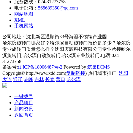
服务热线：024-31273758
电子邮箱：
565689350@qq.com
网站地图
XML
手机网站
公司地址：沈北新区通顺街33号海漫不锈钢产业园
哈尔滨旋转门哪家好？哈尔滨自动旋转门报价是多少？哈尔滨
专业旋转门质量怎么样？沈阳迈辉科技有限公司专业承接哈尔
滨旋转门,哈尔滨自动旋转门,哈尔滨专业旋转门,电话:024-
31273758
备案号:
辽ICP备18006487号-2
Powered by
筑巢ECMS
Copyright© http://www.xdd.com(
复制链接
) 热门城市推广:
沈阳
大连
通辽
赤峰
吉林
长春
营口
哈尔滨
一键拨号
产品项目
新闻资讯
返回首页