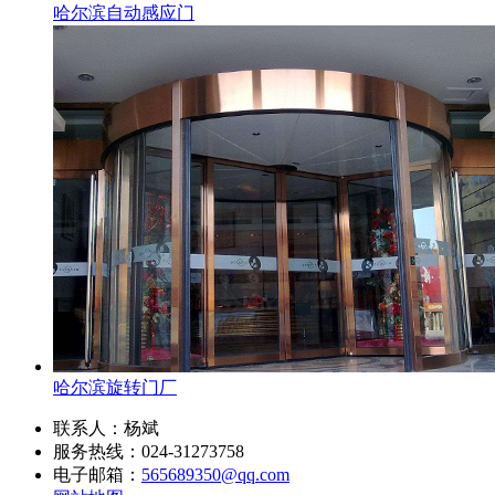
哈尔滨自动感应门
哈尔滨旋转门厂
联系人：杨斌
服务热线：024-31273758
电子邮箱：
565689350@qq.com